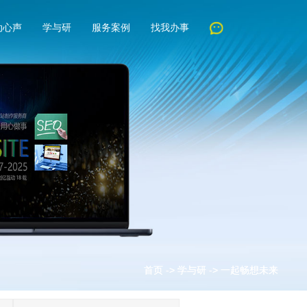
动心声
学与研
服务案例
找我办事
首页
首页
->
->
学与研
学与研
->
->
一起畅想未来
一起畅想未来