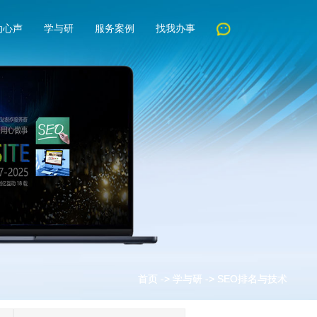
动心声
学与研
服务案例
找我办事
首页
首页
->
->
学与研
学与研
->
->
SEO排名与技术
SEO排名与技术